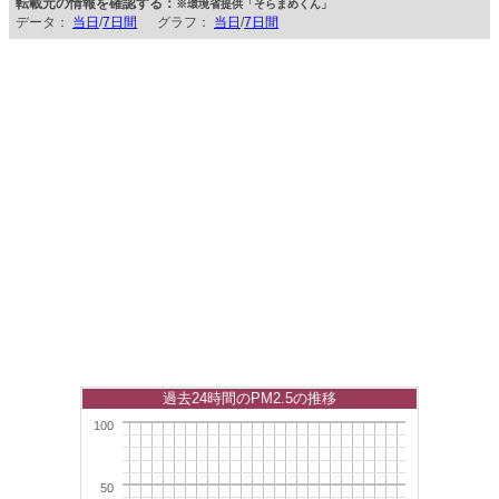
転載元の情報を確認する：
※環境省提供「そらまめくん」
データ：
当日
/
7日間
グラフ：
当日
/
7日間
過去24時間のPM2.5の推移
100
50