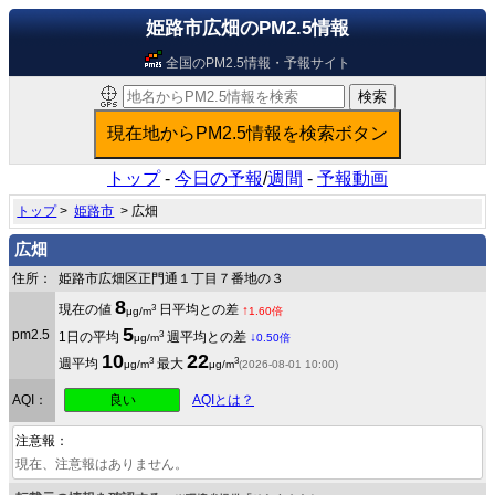
姫路市広畑のPM2.5情報
全国のPM2.5情報・予報サイト
トップ
-
今日の予報
/
週間
-
予報動画
トップ
>
姫路市
> 広畑
広畑
住所：
姫路市広畑区正門通１丁目７番地の３
8
3
現在の値
日平均との差
↑
μg/m
1.60倍
5
pm2.5
3
1日の平均
週平均との差
↓
μg/m
0.50倍
10
22
3
3
週平均
最大
μg/m
μg/m
(2026-08-01 10:00)
良い
AQI：
AQIとは？
注意報：
現在、注意報はありません。