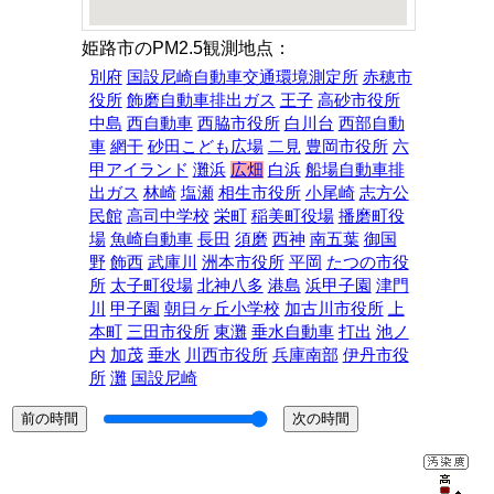
姫路市のPM2.5観測地点：
別府
国設尼崎自動車交通環境測定所
赤穂市
役所
飾磨自動車排出ガス
王子
高砂市役所
中島
西自動車
西脇市役所
白川台
西部自動
車
網干
砂田こども広場
二見
豊岡市役所
六
甲アイランド
灘浜
広畑
白浜
船場自動車排
出ガス
林崎
塩瀬
相生市役所
小尾崎
志方公
民館
高司中学校
栄町
稲美町役場
播磨町役
場
魚崎自動車
長田
須磨
西神
南五葉
御国
野
飾西
武庫川
洲本市役所
平岡
たつの市役
所
太子町役場
北神八多
港島
浜甲子園
津門
川
甲子園
朝日ヶ丘小学校
加古川市役所
上
本町
三田市役所
東灘
垂水自動車
打出
池ノ
内
加茂
垂水
川西市役所
兵庫南部
伊丹市役
所
灘
国設尼崎