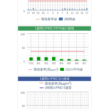
0
17
19
21
23
1
3
5
7
9
11
13
15
17
環境基準値
1時間値
1週間のPM2.5平均値の推移
100
50
0
7/31
8/1
8/2
8/3
8/4
8/5
8/6
8/7
3
環境基準(35
)
1日の平均値
μg/m
1週間のPM2.5の推移
3
環境基準(35μg/m
)
1時間のPM2.5濃度
100
50