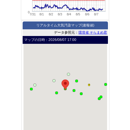
0
7/31
8/1
8/2
8/3
8/4
8/5
8/6
8/7
リアルタイム大気汚染マップ(速報値)
データ参照元：
環境省 そらまめ君
マップの日時：
2026/08/07 17:00