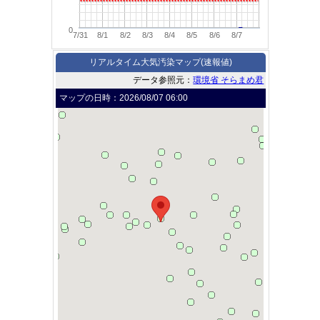
0
7/31
8/1
8/2
8/3
8/4
8/5
8/6
8/7
リアルタイム大気汚染マップ(速報値)
データ参照元：
環境省 そらまめ君
マップの日時：
2026/08/07 06:00