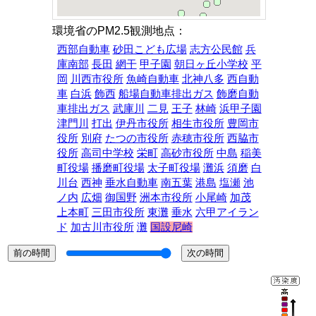
環境省のPM2.5観測地点：
西部自動車
砂田こども広場
志方公民館
兵
庫南部
長田
網干
甲子園
朝日ヶ丘小学校
平
岡
川西市役所
魚崎自動車
北神八多
西自動
車
白浜
飾西
船場自動車排出ガス
飾磨自動
車排出ガス
武庫川
二見
王子
林崎
浜甲子園
津門川
打出
伊丹市役所
相生市役所
豊岡市
役所
別府
たつの市役所
赤穂市役所
西脇市
役所
高司中学校
栄町
高砂市役所
中島
稲美
町役場
播磨町役場
太子町役場
灘浜
須磨
白
川台
西神
垂水自動車
南五葉
港島
塩瀬
池
ノ内
広畑
御国野
洲本市役所
小尾崎
加茂
上本町
三田市役所
東灘
垂水
六甲アイラン
ド
加古川市役所
灘
国設尼崎