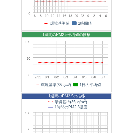
0
6
8
10
12
14
16
18
20
22
0
2
4
6
環境基準値
1時間値
1週間のPM2.5平均値の推移
100
50
0
7/31
8/1
8/2
8/3
8/4
8/5
8/6
8/7
3
環境基準(35
)
1日の平均値
μg/m
1週間のPM2.5の推移
3
環境基準(35μg/m
)
1時間のPM2.5濃度
100
50