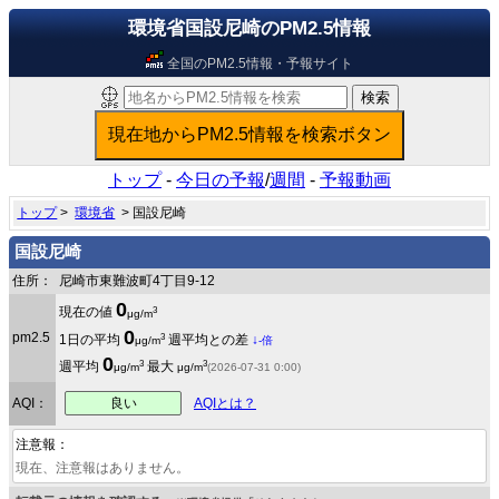
環境省国設尼崎のPM2.5情報
全国のPM2.5情報・予報サイト
トップ
-
今日の予報
/
週間
-
予報動画
トップ
>
環境省
> 国設尼崎
国設尼崎
住所：
尼崎市東難波町4丁目9-12
0
3
現在の値
μg/m
0
pm2.5
3
1日の平均
週平均との差
↓
μg/m
-倍
0
3
3
週平均
最大
μg/m
μg/m
(2026-07-31 0:00)
良い
AQI：
AQIとは？
注意報：
現在、注意報はありません。