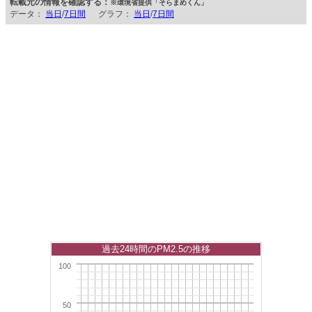
転載元の情報を確認する：
※環境省提供「そらまめくん」
データ：
当日
/
7日間
グラフ：
当日
/
7日間
過去24時間のPM2.5の推移
100
50