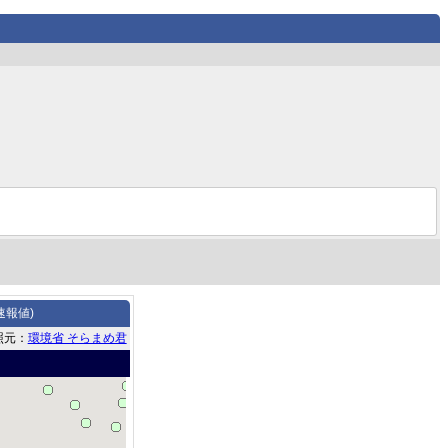
速報値)
照元：
環境省 そらまめ君