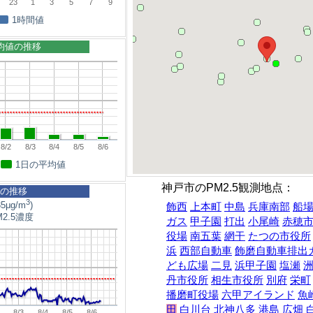
23
1
3
5
7
9
1時間値
平均値の推移
8/2
8/3
8/4
8/5
8/6
1日の平均値
神戸市のPM2.5観測地点：
5の推移
3
5μg/m
)
飾西
上本町
中島
兵庫南部
船
2.5濃度
ガス
甲子園
打出
小尾崎
赤穂
役場
南五葉
網干
たつの市役所
浜
西部自動車
飾磨自動車排出
ども広場
二見
浜甲子園
塩瀬
丹市役所
相生市役所
別府
栄町
播磨町役場
六甲アイランド
魚
田
白川台
北神八多
港島
広畑
8/3
8/4
8/5
8/6