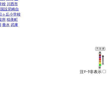
学校
川西市
国設尼崎自
日ヶ丘小学校
役所
稲美町
岡
垂水
武庫
注ﾏｰｸ非表示