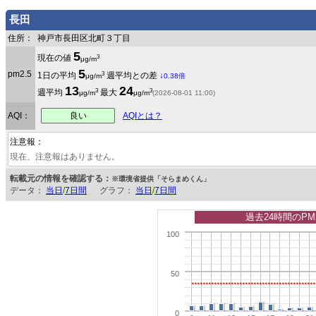
長田
住所：
神戸市長田区北町３丁目
5
3
現在の値
μg/m
5
pm2.5
3
1日の平均
週平均との差
↓
μg/m
0.38倍
13
24
3
3
週平均
最大
μg/m
μg/m
(2026-08-01 11:00)
良い
AQI：
AQIとは？
注意報：
現在、注意報はありません。
転載元の情報を確認する：
※環境省提供「そらまめくん」
データ：
当日
/
7日間
グラフ：
当日
/
7日間
過去24時間のPM
100
50
0