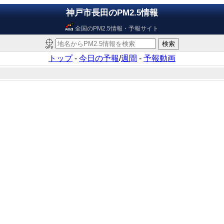
神戸市長田のPM2.5情報
全国のPM2.5情報・予報サイト
トップ
-
今日の予報
/
週間
-
予報動画