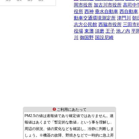
岡市役所
加古川市役所
高司中
役所
西神
垂水自動車
西自動車
動車交通環境測定所
津門川
朝
志方公民館
西脇市役所
三田市
役場
東灘
須磨
王子
池ノ内
平
川
御国野
国設尼崎
ご利用にあたって
PM2.5の値は速報値であり確定値ではありません。速
報値はあくまで「暫定的な数値」という事を理解し、
周辺の状況、値の変化などを確認し、冷静に判断しま
しょう。※機器の故障、野焼きなどで一時的に急上昇