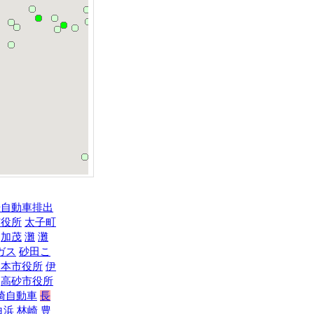
場自動車排出
市役所
太子町
加茂
灘
灘
ガス
砂田こ
洲本市役所
伊
高砂市役所
崎自動車
長
白浜
林崎
豊