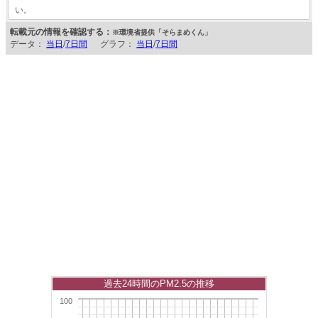
い。
転載元の情報を確認する：
※環境省提供「そらまめくん」
データ：
当日
/
7日間
グラフ：
当日
/
7日間
過去24時間のPM2.5の推移
100