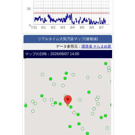
50
0
7/31
8/1
8/2
8/3
8/4
8/5
8/6
8/7
リアルタイム大気汚染マップ(速報値)
データ参照元：
環境省 そらまめ君
マップの日時：
2026/08/07 14:00