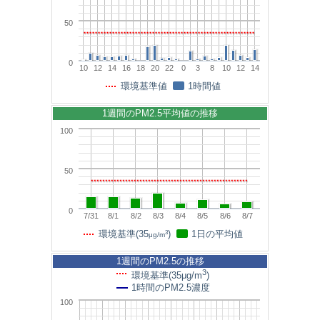
50
0
10
12
14
16
18
20
22
0
3
8
10
12
14
環境基準値
1時間値
1週間のPM2.5平均値の推移
100
50
0
7/31
8/1
8/2
8/3
8/4
8/5
8/6
8/7
3
環境基準(35
)
1日の平均値
μg/m
1週間のPM2.5の推移
3
環境基準(35μg/m
)
1時間のPM2.5濃度
100