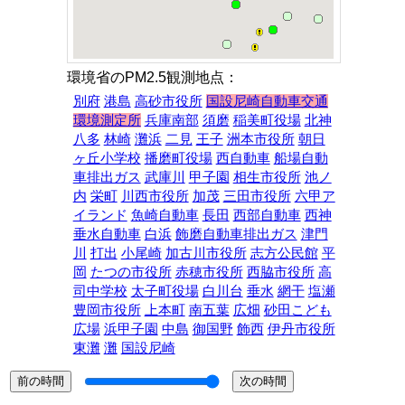
環境省のPM2.5観測地点：
別府
港島
高砂市役所
国設尼崎自動車交通
環境測定所
兵庫南部
須磨
稲美町役場
北神
八多
林崎
灘浜
二見
王子
洲本市役所
朝日
ヶ丘小学校
播磨町役場
西自動車
船場自動
車排出ガス
武庫川
甲子園
相生市役所
池ノ
内
栄町
川西市役所
加茂
三田市役所
六甲ア
イランド
魚崎自動車
長田
西部自動車
西神
垂水自動車
白浜
飾磨自動車排出ガス
津門
川
打出
小尾崎
加古川市役所
志方公民館
平
岡
たつの市役所
赤穂市役所
西脇市役所
高
司中学校
太子町役場
白川台
垂水
網干
塩瀬
豊岡市役所
上本町
南五葉
広畑
砂田こども
広場
浜甲子園
中島
御国野
飾西
伊丹市役所
東灘
灘
国設尼崎