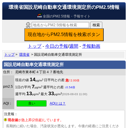
環境省国設尼崎自動車交通環境測定所のPM2.5情報
全国のPM2.5情報・予報サイト
トップ
-
今日の予報
/
週間
-
予報動画
トップ
>
環境省
> 国設尼崎自動車交通環境測定所
国設尼崎自動車交通環境測定所
住所：
尼崎市東本町４丁目４７番地先
14
3
現在の値
日平均との差
急↑
μg/m
2.00倍
7
pm2.5
3
1日の平均
週平均との差
↓
μg/m
0.54倍
13
33
3
3
週平均
最大
μg/m
μg/m
(2026-08-03 11:00)
良い
AQI：
AQIとは？
注意報：
現在値
が急上昇(2倍超)しています。
長期的に続いた場合、汚染状況が悪化します。今後の経過にご注意くださ