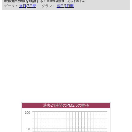
転載元の情報を確認する：
※環境省提供「そらまめくん」
データ：
当日
/
7日間
グラフ：
当日
/
7日間
過去24時間のPM2.5の推移
100
50