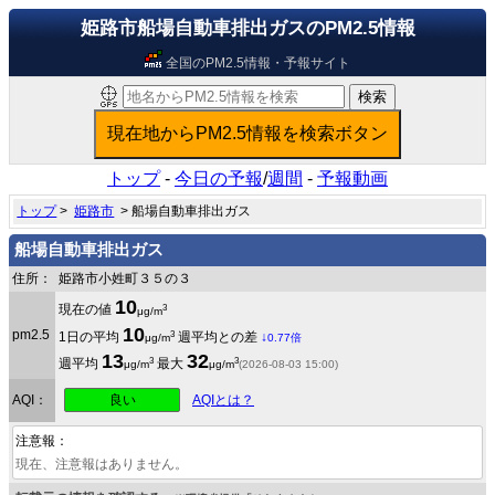
姫路市船場自動車排出ガスのPM2.5情報
全国のPM2.5情報・予報サイト
トップ
-
今日の予報
/
週間
-
予報動画
トップ
>
姫路市
> 船場自動車排出ガス
船場自動車排出ガス
住所：
姫路市小姓町３５の３
10
3
現在の値
μg/m
10
pm2.5
3
1日の平均
週平均との差
↓
μg/m
0.77倍
13
32
3
3
週平均
最大
μg/m
μg/m
(2026-08-03 15:00)
良い
AQI：
AQIとは？
注意報：
現在、注意報はありません。