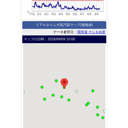
0
7/31
8/1
8/2
8/3
8/4
8/5
8/6
8/7
8/8
8/9
リアルタイム大気汚染マップ(速報値)
データ参照元：
環境省 そらまめ君
マップの日時：
2026/08/09 10:00