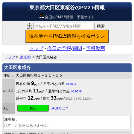
東京都大田区東糀谷のPM2.5情報
全国のPM2.5情報・予報サイト
トップ
-
今日の予報
/
週間
-
予報動画
トップ
>
東京都
> 大田区東糀谷
大田区東糀谷
住所：
大田区東糀谷１－２１－１５
9
3
現在の値
日平均との差
↓
μg/m
0.82倍
11
pm2.5
3
1日の平均
週平均との差
↓
μg/m
0.92倍
12
33
3
3
週平均
最大
μg/m
μg/m
(2026-08-02 12:00)
良い
AQI：
AQIとは？
注意報：
現在、注意報はありません。