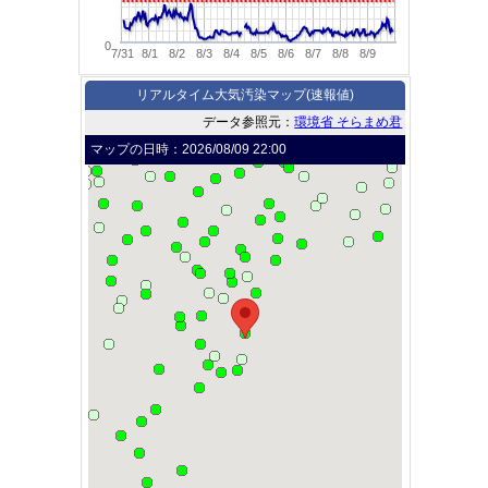
0
7/31
8/1
8/2
8/3
8/4
8/5
8/6
8/7
8/8
8/9
リアルタイム大気汚染マップ(速報値)
データ参照元：
環境省 そらまめ君
マップの日時：
2026/08/09 22:00