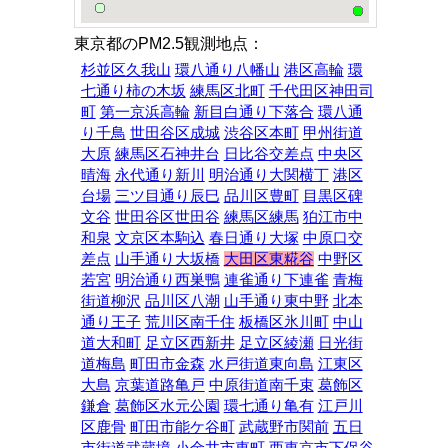
東京都のPM2.5観測地点：
杉並区久我山
環八通り八幡山
港区高輪
環
七通り柿の木坂
練馬区北町
千代田区神田司
町
第一京浜高輪
新目白通り下落合
環八通
り千鳥
世田谷区成城
渋谷区本町
甲州街道
大原
練馬区石神井台
日比谷交差点
中央区
晴海
永代通り新川
明治通り大関横丁
港区
台場
三ツ目通り辰巳
品川区豊町
目黒区碑
文谷
世田谷区世田谷
練馬区練馬
狛江市中
和泉
文京区本駒込
春日通り大塚
中原口交
差点
山手通り大坂橋
大田区東糀谷
中野区
若宮
明治通り西巣鴨
連雀通り下連雀
青梅
街道柳沢
品川区八潮
山手通り東中野
北本
通り王子
荒川区南千住
板橋区氷川町
中山
道大和町
足立区西新井
足立区綾瀬
日光街
道梅島
町田市金森
水戸街道東向島
江東区
大島
京葉道路亀戸
中原街道南千束
葛飾区
鎌倉
葛飾区水元公園
環七通り亀有
江戸川
区鹿骨
町田市能ケ谷町
武蔵野市関前
五日