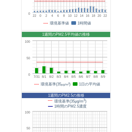
0
22
0
2
4
6
8
10
12
14
16
18
20
22
環境基準値
1時間値
1週間のPM2.5平均値の推移
100
50
0
7/31
8/1
8/2
8/3
8/4
8/5
8/6
8/7
8/8
8/9
3
環境基準(35
)
1日の平均値
μg/m
1週間のPM2.5の推移
3
環境基準(35μg/m
)
1時間のPM2.5濃度
100
50