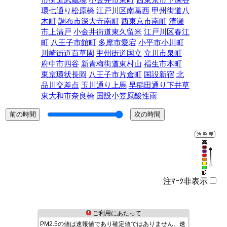
市街道武蔵境
小金井市東町
西東京市下保谷
環七通り松原橋
江戸川区南葛西
甲州街道八
木町
調布市深大寺南町
西東京市南町
清瀬
市上清戸
小金井街道東久留米
江戸川区春江
町
八王子市館町
多摩市愛宕
小平市小川町
川崎街道百草園
甲州街道国立
立川市泉町
府中市四谷
新青梅街道東村山
福生市本町
東京環状長岡
八王子市片倉町
国設新宿
北
品川交差点
玉川通り上馬
早稲田通り下井草
東大和市奈良橋
国設小笠原酸性雨
注ﾏｰｸ非表示
ご利用にあたって
PM2.5の値は速報値であり確定値ではありません。速