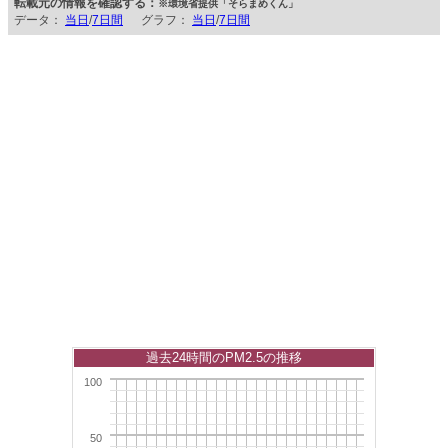
転載元の情報を確認する：
※環境省提供「そらまめくん」
データ：
当日
/
7日間
グラフ：
当日
/
7日間
過去24時間のPM2.5の推移
100
50