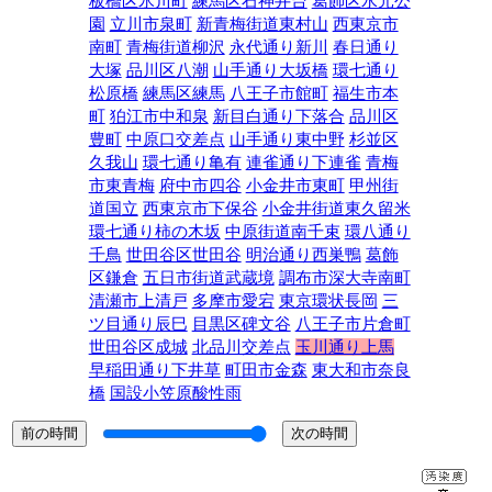
板橋区氷川町
練馬区石神井台
葛飾区水元公
園
立川市泉町
新青梅街道東村山
西東京市
南町
青梅街道柳沢
永代通り新川
春日通り
大塚
品川区八潮
山手通り大坂橋
環七通り
松原橋
練馬区練馬
八王子市館町
福生市本
町
狛江市中和泉
新目白通り下落合
品川区
豊町
中原口交差点
山手通り東中野
杉並区
久我山
環七通り亀有
連雀通り下連雀
青梅
市東青梅
府中市四谷
小金井市東町
甲州街
道国立
西東京市下保谷
小金井街道東久留米
環七通り柿の木坂
中原街道南千束
環八通り
千鳥
世田谷区世田谷
明治通り西巣鴨
葛飾
区鎌倉
五日市街道武蔵境
調布市深大寺南町
清瀬市上清戸
多摩市愛宕
東京環状長岡
三
ツ目通り辰巳
目黒区碑文谷
八王子市片倉町
世田谷区成城
北品川交差点
玉川通り上馬
早稲田通り下井草
町田市金森
東大和市奈良
橋
国設小笠原酸性雨