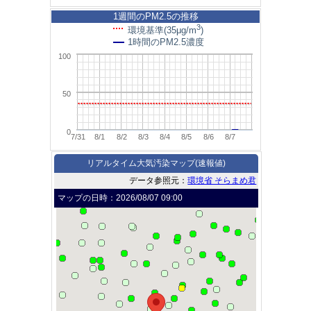
1週間のPM2.5の推移
3
環境基準(35μg/m
)
1時間のPM2.5濃度
100
50
0
7/31
8/1
8/2
8/3
8/4
8/5
8/6
8/7
リアルタイム大気汚染マップ(速報値)
データ参照元：
環境省 そらまめ君
マップの日時：
2026/08/07 09:00