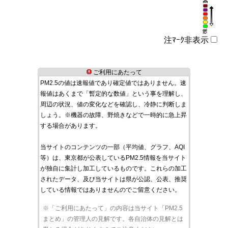
注ﾏｰｸ非表示
ご利用にあたって
PM2.5の値は速報値であり確定値ではありません。速
報値はあくまで「暫定的な数値」という事を理解し、
周辺の状況、値の変化などを確認し、冷静に判断しま
しょう。※機器の故障、野焼きなどで一時的に急上昇
する場合があります。
当サイトのコンテンツの一部（平均値、グラフ、AQI
等）は、東京都が公表しているPM2.5情報を当サイト
が独自に集計し加工しているものです。これらの加工
されたデータ、及び当サイトは県が公認、公表、推奨
している情報ではありませんのでご留意ください。
※「ご利用にあたって」の内容は当サイト「PM2.5
まとめ」の管理人の見解です。各自治体の見解とは