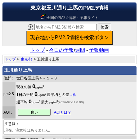
東京都玉川通り上馬のPM2.5情報
全国のPM2.5情報・予報サイト
トップ
-
今日の予報
/
週間
-
予報動画
トップ
>
東京都
> 玉川通り上馬
玉川通り上馬
住所：
世田谷区上馬４－１－３
0
3
現在の値
μg/m
0
pm2.5
3
1日の平均
週平均との差
↓
μg/m
-倍
0
3
3
週平均
最大
μg/m
μg/m
(2026-07-31 0:00)
良い
AQI：
AQIとは？
注意報：
現在、注意報はありません。