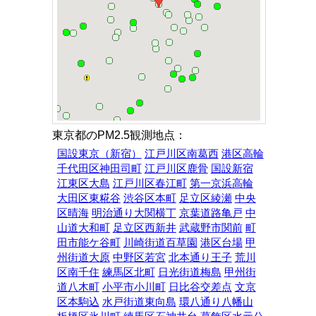
東京都のPM2.5観測地点：
国設東京（新宿）
江戸川区南葛西
港区高輪
千代田区神田司町
江戸川区鹿骨
国設新宿
江東区大島
江戸川区春江町
第一京浜高輪
大田区東糀谷
渋谷区本町
足立区綾瀬
中央
区晴海
明治通り大関横丁
京葉道路亀戸
中
山道大和町
足立区西新井
武蔵野市関前
町
田市能ケ谷町
川崎街道百草園
港区台場
甲
州街道大原
中野区若宮
北本通り王子
荒川
区南千住
練馬区北町
日光街道梅島
甲州街
道八木町
小平市小川町
日比谷交差点
文京
区本駒込
水戸街道東向島
環八通り八幡山