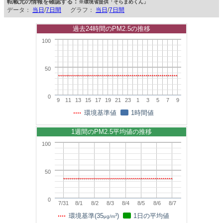
転載元の情報を確認する：
※環境省提供「そらまめくん」
データ：
当日
/
7日間
グラフ：
当日
/
7日間
過去24時間のPM2.5の推移
100
50
0
9
11
13
15
17
19
21
23
1
3
5
7
9
環境基準値
1時間値
1週間のPM2.5平均値の推移
100
50
0
7/31
8/1
8/2
8/3
8/4
8/5
8/6
8/7
3
環境基準(35
)
1日の平均値
μg/m