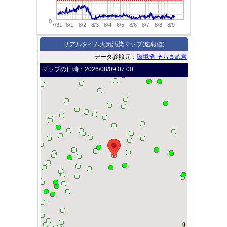
0
7/31
8/1
8/2
8/3
8/4
8/5
8/6
8/7
8/8
8/9
リアルタイム大気汚染マップ(速報値)
データ参照元：
環境省 そらまめ君
マップの日時：
2026/08/09 07:00