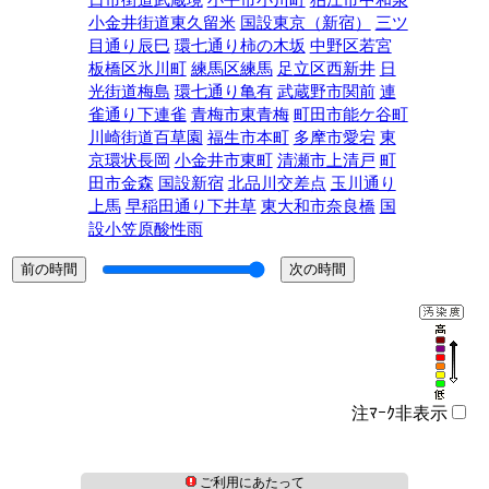
日市街道武蔵境
小平市小川町
狛江市中和泉
小金井街道東久留米
国設東京（新宿）
三ツ
目通り辰巳
環七通り柿の木坂
中野区若宮
板橋区氷川町
練馬区練馬
足立区西新井
日
光街道梅島
環七通り亀有
武蔵野市関前
連
雀通り下連雀
青梅市東青梅
町田市能ケ谷町
川崎街道百草園
福生市本町
多摩市愛宕
東
京環状長岡
小金井市東町
清瀬市上清戸
町
田市金森
国設新宿
北品川交差点
玉川通り
上馬
早稲田通り下井草
東大和市奈良橋
国
設小笠原酸性雨
注ﾏｰｸ非表示
ご利用にあたって