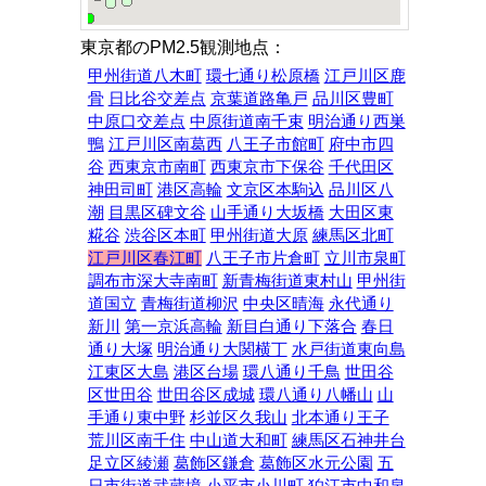
東京都のPM2.5観測地点：
甲州街道八木町
環七通り松原橋
江戸川区鹿
骨
日比谷交差点
京葉道路亀戸
品川区豊町
中原口交差点
中原街道南千束
明治通り西巣
鴨
江戸川区南葛西
八王子市館町
府中市四
谷
西東京市南町
西東京市下保谷
千代田区
神田司町
港区高輪
文京区本駒込
品川区八
潮
目黒区碑文谷
山手通り大坂橋
大田区東
糀谷
渋谷区本町
甲州街道大原
練馬区北町
江戸川区春江町
八王子市片倉町
立川市泉町
調布市深大寺南町
新青梅街道東村山
甲州街
道国立
青梅街道柳沢
中央区晴海
永代通り
新川
第一京浜高輪
新目白通り下落合
春日
通り大塚
明治通り大関横丁
水戸街道東向島
江東区大島
港区台場
環八通り千鳥
世田谷
区世田谷
世田谷区成城
環八通り八幡山
山
手通り東中野
杉並区久我山
北本通り王子
荒川区南千住
中山道大和町
練馬区石神井台
足立区綾瀬
葛飾区鎌倉
葛飾区水元公園
五