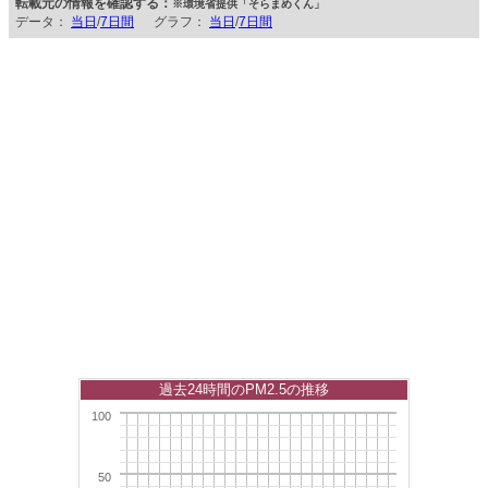
転載元の情報を確認する：
※環境省提供「そらまめくん」
データ：
当日
/
7日間
グラフ：
当日
/
7日間
過去24時間のPM2.5の推移
100
50