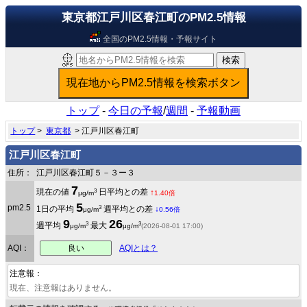
東京都江戸川区春江町のPM2.5情報
全国のPM2.5情報・予報サイト
トップ
-
今日の予報
/
週間
-
予報動画
トップ
>
東京都
> 江戸川区春江町
江戸川区春江町
住所：
江戸川区春江町５－３ー３
7
3
現在の値
日平均との差
↑
μg/m
1.40倍
5
pm2.5
3
1日の平均
週平均との差
↓
μg/m
0.56倍
9
26
3
3
週平均
最大
μg/m
μg/m
(2026-08-01 17:00)
良い
AQI：
AQIとは？
注意報：
現在、注意報はありません。