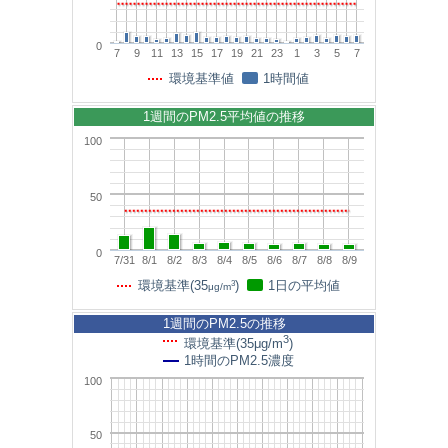
0
7
9
11
13
15
17
19
21
23
1
3
5
7
環境基準値
1時間値
1週間のPM2.5平均値の推移
100
50
0
7/31
8/1
8/2
8/3
8/4
8/5
8/6
8/7
8/8
8/9
3
環境基準(35
)
1日の平均値
μg/m
1週間のPM2.5の推移
3
環境基準(35μg/m
)
1時間のPM2.5濃度
100
50