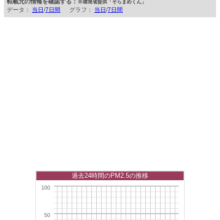
転載元の情報を確認する：
※環境省提供「そらまめくん」
データ：
当日
/
7日間
グラフ：
当日
/
7日間
過去24時間のPM2.5の推移
100
50