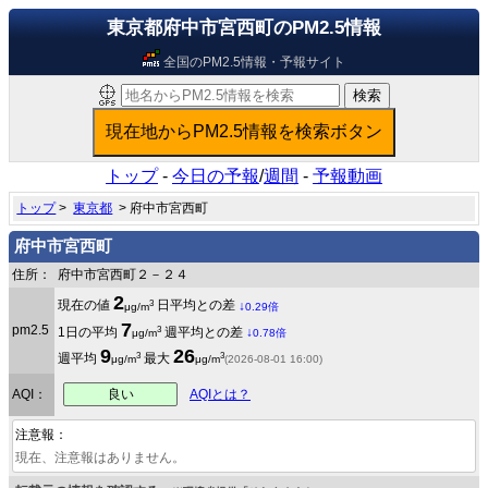
東京都府中市宮西町のPM2.5情報
全国のPM2.5情報・予報サイト
トップ
-
今日の予報
/
週間
-
予報動画
トップ
>
東京都
> 府中市宮西町
府中市宮西町
住所：
府中市宮西町２－２４
2
3
現在の値
日平均との差
↓
μg/m
0.29倍
7
pm2.5
3
1日の平均
週平均との差
↓
μg/m
0.78倍
9
26
3
3
週平均
最大
μg/m
μg/m
(2026-08-01 16:00)
良い
AQI：
AQIとは？
注意報：
現在、注意報はありません。