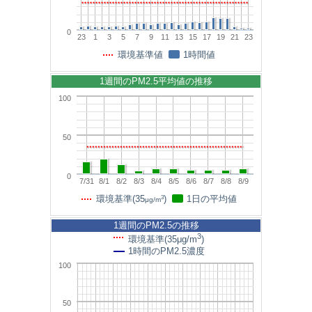
0
23
1
3
5
7
9
11
13
15
17
19
21
23
環境基準値
1時間値
1週間のPM2.5平均値の推移
100
50
0
7/31
8/1
8/2
8/3
8/4
8/5
8/6
8/7
8/8
8/9
3
環境基準(35
)
1日の平均値
μg/m
1週間のPM2.5の推移
3
環境基準(35μg/m
)
1時間のPM2.5濃度
100
50