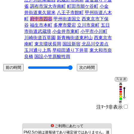
江戸川区南葛西
武蔵野市関前
連雀通り下連
雀
調布市深大寺南町
町田市能ケ谷町
小金
井街道東久留米
八王子市館町
甲州街道八木
町
府中市四谷
甲州街道国立
西東京市下保
谷
福生市本町
多摩市愛宕
立川市泉町
五日
市街道武蔵境
小金井市東町
小平市小川町
川崎街道百草園
新青梅街道東村山
西東京市
南町
東京環状長岡
国設新宿
北品川交差点
玉川通り上馬
早稲田通り下井草
東大和市奈
良橋
国設小笠原酸性雨
注ﾏｰｸ非表示
ご利用にあたって
PM2.5の値は速報値であり確定値ではありません。速