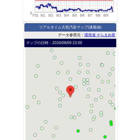
0
7/31
8/1
8/2
8/3
8/4
8/5
8/6
8/7
8/8
8/9
リアルタイム大気汚染マップ(速報値)
データ参照元：
環境省 そらまめ君
マップの日時：
2026/08/09 23:00