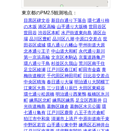
東京都のPM2.5観測地点：
目黒区碑文谷
新目白通り下落合
環七通り柿
の木坂
港区高輪
山手通り大坂橋
世田谷区
世田谷
渋谷区本町
水戸街道東向島
港区台
場
品川区豊町
品川区八潮
中原口交差点
世
田谷区成城
環八通り八幡山
甲州街道大原
北本通り王子
中山道大和町
永代通り新川
第一京浜高輪
文京区本駒込
京葉道路亀戸
環八通り千鳥
杉並区久我山
荒川区南千住
足立区綾瀬
江戸川区春江町
町田市金森
青
梅街道柳沢
千代田区神田司町
日比谷交差点
中央区晴海
春日通り大塚
明治通り大関横丁
江東区大島
三ツ目通り辰巳
大田区東糀谷
環七通り松原橋
明治通り西巣鴨
板橋区氷川
町
練馬区北町
練馬区練馬
足立区西新井
日
光街道梅島
葛飾区鎌倉
葛飾区水元公園
環
七通り亀有
江戸川区鹿骨
八王子市片倉町
狛江市中和泉
清瀬市上清戸
中原街道南千束
中野区若宮
山手通り東中野
練馬区石神井台