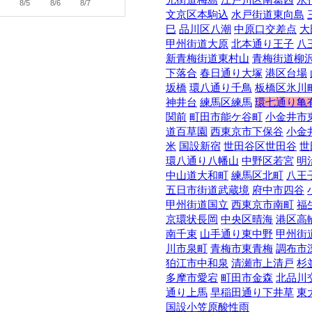
8/5
8/6
8/7
文京区本駒込
水戸街道東向島
巳
品川区八潮
中原口交差点
大
甲州街道大原
北本通り王子
八
新青梅街道東村山
青梅街道柳
下落合
春日通り大塚
港区台場
坂橋
環八通り千鳥
板橋区氷川
神井台
練馬区練馬
環七通り亀
関前
町田市能ケ谷町
小金井市
道百草園
西東京市下保谷
小金
米
国設新宿
世田谷区世田谷
世
環八通り八幡山
中野区若宮
明
中山道大和町
練馬区北町
八王
五日市街道武蔵境
府中市四谷
甲州街道国立
西東京市南町
福
京環状長岡
中央区晴海
港区高
南千束
山手通り東中野
甲州街
川市泉町
青梅市東青梅
調布市
狛江市中和泉
清瀬市上清戸
杉
多摩市愛宕
町田市金森
北品川
通り上馬
早稲田通り下井草
東
国設小笠原酸性雨