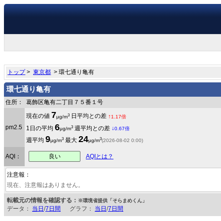
トップ
>
東京都
> 環七通り亀有
環七通り亀有
住所：
葛飾区亀有二丁目７５番１号
7
3
現在の値
日平均との差
↑
μg/m
1.17倍
6
pm2.5
3
1日の平均
週平均との差
↓
μg/m
0.67倍
9
24
3
3
週平均
最大
μg/m
μg/m
(2026-08-02 0:00)
良い
AQI：
AQIとは？
注意報：
現在、注意報はありません。
転載元の情報を確認する：
※環境省提供「そらまめくん」
データ：
当日
/
7日間
グラフ：
当日
/
7日間