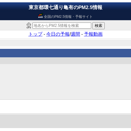
東京都環七通り亀有のPM2.5情報
全国のPM2.5情報・予報サイト
トップ
-
今日の予報
/
週間
-
予報動画