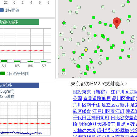
22
0
2
4
6
8
1時間値
平均値の推移
8/4
8/5
8/6
8/7
1日の平均値
東京都のPM2.5観測地点：
5の推移
3
5μg/m
)
国設東京（新宿）
江戸川区鹿
2.5濃度
公園
京葉道路亀戸
品川区豊町
荒川区南千住
足立区西新井
足
飾区鎌倉
江戸川区春江町
連雀
千代田区神田司町
日比谷交差
輪
明治通り大関横丁
目黒区碑
り柿の木坂
環七通り松原橋
渋
光街道梅島
江戸川区南葛西
永