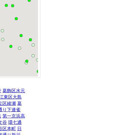
骨
葛飾区水元
江東区大島
立区綾瀬
葛
通り下連雀
点
第一京浜高
文谷
環七通
谷区本町
日
代通り新川