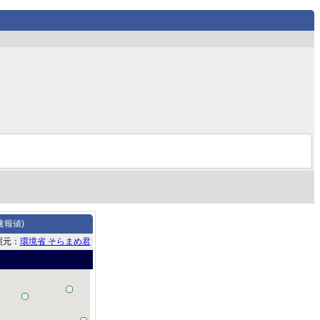
速報値)
照元：
環境省 そらまめ君