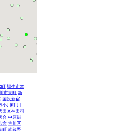
木町
福生市本
川市泉町
新
谷
国設新宿
市小川町
川
代田区神田司
落合
中原街
若宮
荒川区
倉町
武蔵野