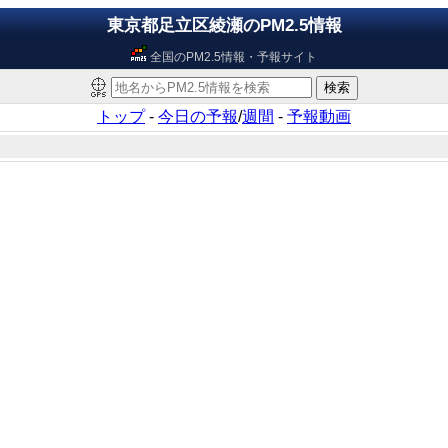
東京都足立区綾瀬のPM2.5情報
全国のPM2.5情報・予報サイト
トップ
-
今日の予報
/
週間
-
予報動画