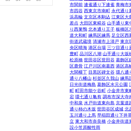
市関前
連雀通り下連雀
青梅市
市四谷
西東京市南町
永代通り
浜高輪
文京区本駒込
江東区大
差点
大田区東糀谷
山手通り東
り西巣鴨
北本通り王子
板橋区
道大和町
練馬区練馬
足立区西
街道武蔵境
清瀬市上清戸
東京
央区晴海
港区台場
三ツ目通り
豊町
品川区八潮
山手通り大坂
松原橋
世田谷区世田谷
葛飾区
区鹿骨
江戸川区南葛西
港区高
大関横丁
目黒区碑文谷
環八通
通り八幡山
杉並区久我山
練馬
日光街道梅島
葛飾区水元公園
町
町田市能ケ谷町
小金井市東
宕
環七通り亀有
調布市深大寺
中和泉
水戸街道東向島
京葉道
通り柿の木坂
世田谷区成城
北
玉川通り上馬
早稲田通り下井
立
東大和市奈良橋
小金井街道
設小笠原酸性雨