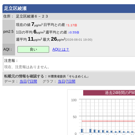
足立区綾瀬
住所：
足立区綾瀬６－２３
7
3
現在の値
日平均との差
↑
μg/m
1.17倍
6
pm2.5
3
1日の平均
週平均との差
↓
μg/m
0.55倍
11
26
3
3
週平均
最大
μg/m
μg/m
(2026-08-01 19:00)
良い
AQI：
AQIとは？
注意報：
現在、注意報はありません。
転載元の情報を確認する：
※環境省提供「そらまめくん」
データ：
当日
/
7日間
グラフ：
当日
/
7日間
過去24時間のPM
100
50
0