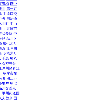
東青梅
府中
新川
第一京
島
中原口交
中野
明治通
氷川町
中山
新井
五日市
環状長岡
中
辰巳
品川区
橋
環七通り
鎌倉
江戸川
輪
明治通り
り千鳥
環八
区石神井台
江戸川区春江
町
多摩市愛
南町
狛江市
路亀戸
環七
品川交差点
草
甲州街道国
東久留米
国