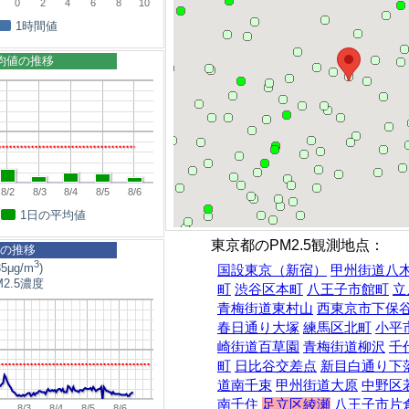
0
2
4
6
8
10
1時間値
平均値の推移
8/2
8/3
8/4
8/5
8/6
1日の平均値
東京都のPM2.5観測地点：
5の推移
3
5μg/m
)
国設東京（新宿）
甲州街道八
2.5濃度
町
渋谷区本町
八王子市館町
立
青梅街道東村山
西東京市下保
春日通り大塚
練馬区北町
小平
崎街道百草園
青梅街道柳沢
千
町
日比谷交差点
新目白通り下
道南千束
甲州街道大原
中野区
南千住
足立区綾瀬
八王子市片
8/3
8/4
8/5
8/6