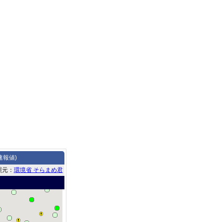
速報値)
照元：
環境省 そらまめ君