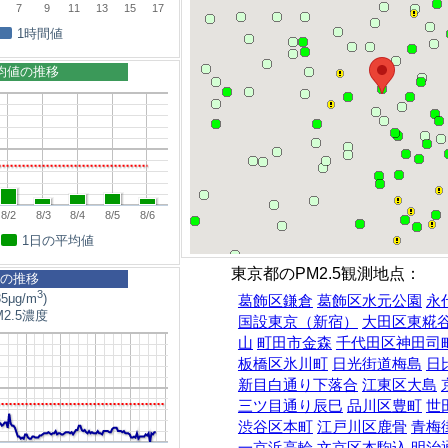
7
9
11
13
15
17
1時間値
平均値の推移
8/2
8/3
8/4
8/5
8/6
1日の平均値
東京都のPM2.5観測地点：
5の推移
3
5μg/m
)
葛飾区鎌倉
葛飾区水元公園
永
2.5濃度
国設東京（新宿）
大田区東糀
山
町田市金森
千代田区神田司
板橋区氷川町
日光街道梅島
日
新目白通り下落合
江東区大島
三ツ目通り辰巳
品川区豊町
世
渋谷区本町
江戸川区鹿骨
青梅
一京浜高輪
文京区本駒込
明治