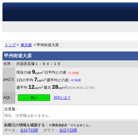
トップ
>
東京都
> 甲州街道大原
甲州街道大原
住所：
渋谷区笹塚１－６４－１９
9
3
現在の値
日平均との差
↑
μg/m
1.29倍
7
pm2.5
3
1日の平均
週平均との差
↓
μg/m
0.58倍
12
28
3
3
週平均
最大
μg/m
μg/m
(2026-08-01 22:00)
良い
AQI：
AQIとは？
注意報：
現在、注意報はありません。
転載元の情報を確認する：
※環境省提供「そらまめくん」
データ：
当日
/
7日間
グラフ：
当日
/
7日間