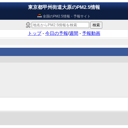
東京都甲州街道大原のPM2.5情報
全国のPM2.5情報・予報サイト
トップ
-
今日の予報
/
週間
-
予報動画