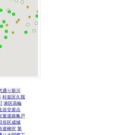
代通り新川
谷
杉並区久我
町
港区高輪
比谷交差点
京葉道路亀戸
田谷区成城
街道柳沢
第
通り大関横丁