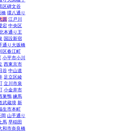
黒区碑文谷
原橋
環八通り
大原
江戸川
愛宕
中央区
北本通り王
泉
国設新宿
手通り大坂橋
川区春江町
町
小平市小川
立
西東京市
田谷
中山道
井
足立区綾
町
立川市泉
町
小金井市
西巣鴨
練馬
道武蔵境
新
福生市本町
長岡
山手通り
上馬
早稲田
大和市奈良橋