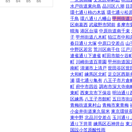
8/3
8/4
8/5
8/6
水戸街道東向島
品川区八潮
目
環七通り柿の木坂
環七通り松
千鳥
環八通り八幡山
甲州街道
区南葛西
武蔵野市関前
多摩市
晴海
港区台場
中原街道南千束
子
甲州街道八木町
狛江市中和
春日通り大塚
中原口交差点
山
中野区若宮
荒川区南千住
江戸
連雀通り下連雀
町田市能ケ谷
町
川崎街道百草園
甲州街道国
南町
清瀬市上清戸
世田谷区世
大和町
練馬区北町
足立区西新
瀬
環七通り亀有
八王子市片倉
町
府中市四谷
調布市深大寺南
東町
西東京市下保谷
明治通り
区練馬
八王子市館町
五日市街
青梅街道東村山
青梅市東青梅
小金井街道東久留米
東京環状
東中野
北品川交差点
玉川通り
通り下井草
練馬区石神井台
東
国設小笠原酸性雨