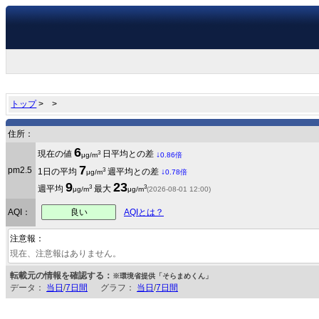
トップ
>
>
住所：
6
3
現在の値
日平均との差
↓
μg/m
0.86倍
7
pm2.5
3
1日の平均
週平均との差
↓
μg/m
0.78倍
9
23
3
3
週平均
最大
μg/m
μg/m
(2026-08-01 12:00)
良い
AQI：
AQIとは？
注意報：
現在、注意報はありません。
転載元の情報を確認する：
※環境省提供「そらまめくん」
データ：
当日
/
7日間
グラフ：
当日
/
7日間