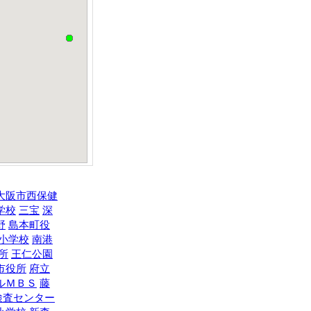
大阪市西保健
学校
三宝
深
野
島本町役
小学校
南港
所
王仁公園
市役所
府立
ルＭＢＳ
藤
検査センター