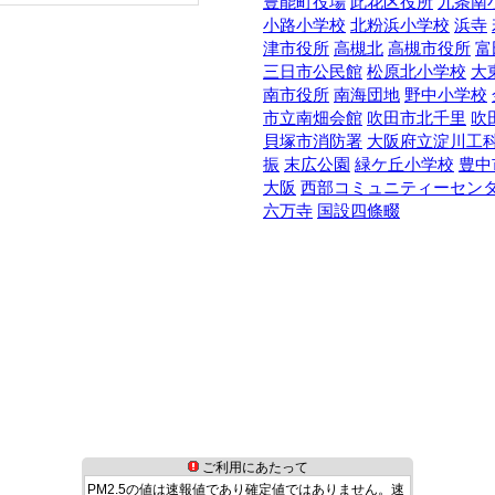
豊能町役場
此花区役所
九条南
小路小学校
北粉浜小学校
浜寺
津市役所
高槻北
高槻市役所
富
三日市公民館
松原北小学校
大
南市役所
南海団地
野中小学校
市立南畑会館
吹田市北千里
吹
貝塚市消防署
大阪府立淀川工
振
末広公園
緑ケ丘小学校
豊中
大阪
西部コミュニティーセン
六万寺
国設四條畷
ご利用にあたって
PM2.5の値は速報値であり確定値ではありません。速