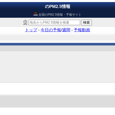
のPM2.5情報
全国のPM2.5情報・予報サイト
トップ
-
今日の予報
/
週間
-
予報動画