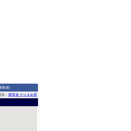
速報値)
照元：
環境省 そらまめ君