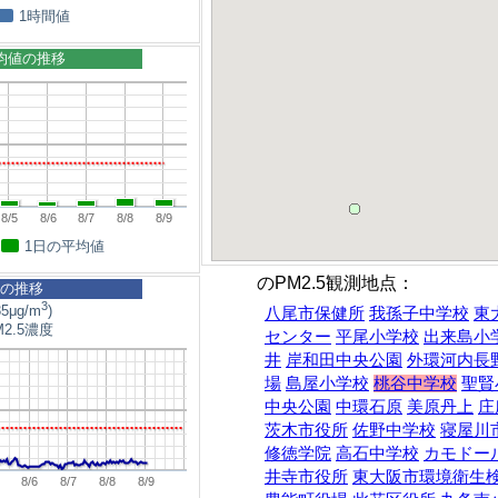
1時間値
平均値の推移
8/5
8/6
8/7
8/8
8/9
1日の平均値
のPM2.5観測地点：
5の推移
3
5μg/m
)
八尾市保健所
我孫子中学校
東
2.5濃度
センター
平尾小学校
出来島小
井
岸和田中央公園
外環河内長
場
島屋小学校
桃谷中学校
聖賢
中央公園
中環石原
美原丹上
庄
茨木市役所
佐野中学校
寝屋川
修徳学院
高石中学校
カモドー
井寺市役所
東大阪市環境衛生
8/6
8/7
8/8
8/9