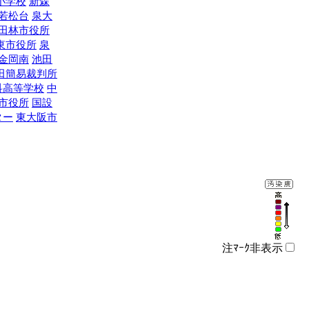
小学校
新森
若松台
泉大
田林市役所
東市役所
泉
金岡南
池田
田簡易裁判所
科高等学校
中
市役所
国設
ター
東大阪市
注ﾏｰｸ非表示