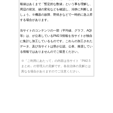
報値はあくまで「暫定的な数値」という事を理解し、
周辺の状況、値の変化などを確認し、冷静に判断しま
しょう。※機器の故障、野焼きなどで一時的に急上昇
する場合があります。
当サイトのコンテンツの一部（平均値、グラフ、AQI
等）は、が公表しているPM2.5情報を当サイトが独自
に集計し加工しているものです。これらの加工された
データ、及び当サイトは県が公認、公表、推奨してい
る情報ではありませんのでご留意ください。
※「ご利用にあたって」の内容は当サイト「PM2.5
まとめ」の管理人の見解です。各自治体の見解とは
異なる場合がありますのでご注意ください。