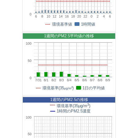
0
6
8
10
12
14
16
18
20
22
0
2
4
6
環境基準値
1時間値
1週間のPM2.5平均値の推移
100
50
0
7/31
8/1
8/2
8/3
8/4
8/5
8/6
8/7
8/8
8/9
3
環境基準(35
)
1日の平均値
μg/m
1週間のPM2.5の推移
3
環境基準(35μg/m
)
1時間のPM2.5濃度
100
50