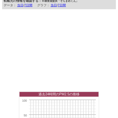
転載元の情報を確認する：
※環境省提供「そらまめくん」
データ：
当日
/
7日間
グラフ：
当日
/
7日間
過去24時間のPM2.5の推移
100
50