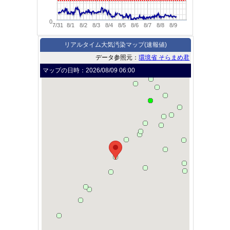
0
7/31
8/1
8/2
8/3
8/4
8/5
8/6
8/7
8/8
8/9
リアルタイム大気汚染マップ(速報値)
データ参照元：
環境省 そらまめ君
マップの日時：
2026/08/09 06:00