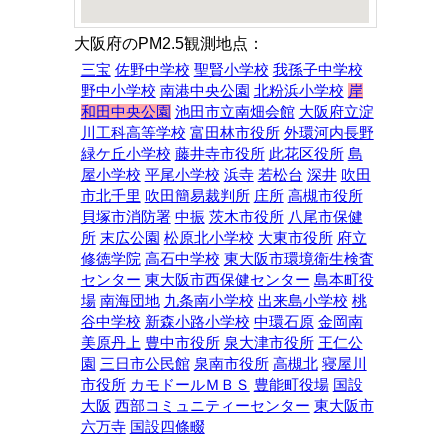
大阪府のPM2.5観測地点：
三宝
佐野中学校
聖賢小学校
我孫子中学校
野中小学校
南港中央公園
北粉浜小学校
岸
和田中央公園
池田市立南畑会館
大阪府立淀
川工科高等学校
富田林市役所
外環河内長野
緑ケ丘小学校
藤井寺市役所
此花区役所
島
屋小学校
平尾小学校
浜寺
若松台
深井
吹田
市北千里
吹田簡易裁判所
庄所
高槻市役所
貝塚市消防署
中振
茨木市役所
八尾市保健
所
末広公園
松原北小学校
大東市役所
府立
修徳学院
高石中学校
東大阪市環境衛生検査
センター
東大阪市西保健センター
島本町役
場
南海団地
九条南小学校
出来島小学校
桃
谷中学校
新森小路小学校
中環石原
金岡南
美原丹上
豊中市役所
泉大津市役所
王仁公
園
三日市公民館
泉南市役所
高槻北
寝屋川
市役所
カモドールＭＢＳ
豊能町役場
国設
大阪
西部コミュニティーセンター
東大阪市
六万寺
国設四條畷