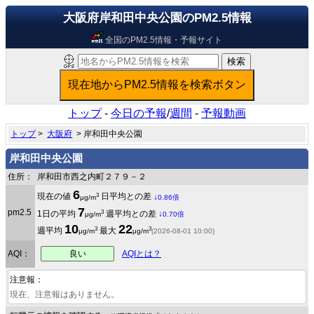
大阪府岸和田中央公園のPM2.5情報
全国のPM2.5情報・予報サイト
トップ
-
今日の予報
/
週間
-
予報動画
トップ
>
大阪府
> 岸和田中央公園
岸和田中央公園
住所：
岸和田市西之内町２７９－２
6
3
現在の値
日平均との差
↓
μg/m
0.86倍
7
pm2.5
3
1日の平均
週平均との差
↓
μg/m
0.70倍
10
22
3
3
週平均
最大
μg/m
μg/m
(2026-08-01 10:00)
良い
AQI：
AQIとは？
注意報：
現在、注意報はありません。