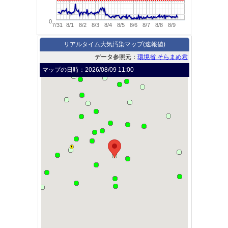
0
7/31
8/1
8/2
8/3
8/4
8/5
8/6
8/7
8/8
8/9
リアルタイム大気汚染マップ(速報値)
データ参照元：
環境省 そらまめ君
マップの日時：
2026/08/09 11:00