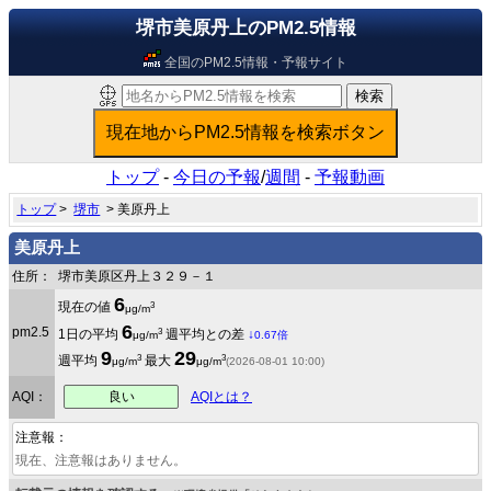
堺市美原丹上のPM2.5情報
全国のPM2.5情報・予報サイト
トップ
-
今日の予報
/
週間
-
予報動画
トップ
>
堺市
> 美原丹上
美原丹上
住所：
堺市美原区丹上３２９－１
6
3
現在の値
μg/m
6
pm2.5
3
1日の平均
週平均との差
↓
μg/m
0.67倍
9
29
3
3
週平均
最大
μg/m
μg/m
(2026-08-01 10:00)
良い
AQI：
AQIとは？
注意報：
現在、注意報はありません。