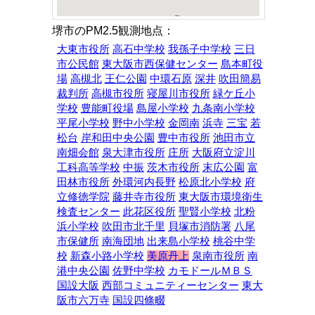
堺市のPM2.5観測地点：
大東市役所
高石中学校
我孫子中学校
三日
市公民館
東大阪市西保健センター
島本町役
場
高槻北
王仁公園
中環石原
深井
吹田簡易
裁判所
高槻市役所
寝屋川市役所
緑ケ丘小
学校
豊能町役場
島屋小学校
九条南小学校
平尾小学校
野中小学校
金岡南
浜寺
三宝
若
松台
岸和田中央公園
豊中市役所
池田市立
南畑会館
泉大津市役所
庄所
大阪府立淀川
工科高等学校
中振
茨木市役所
末広公園
富
田林市役所
外環河内長野
松原北小学校
府
立修徳学院
藤井寺市役所
東大阪市環境衛生
検査センター
此花区役所
聖賢小学校
北粉
浜小学校
吹田市北千里
貝塚市消防署
八尾
市保健所
南海団地
出来島小学校
桃谷中学
校
新森小路小学校
美原丹上
泉南市役所
南
港中央公園
佐野中学校
カモドールＭＢＳ
国設大阪
西部コミュニティーセンター
東大
阪市六万寺
国設四條畷