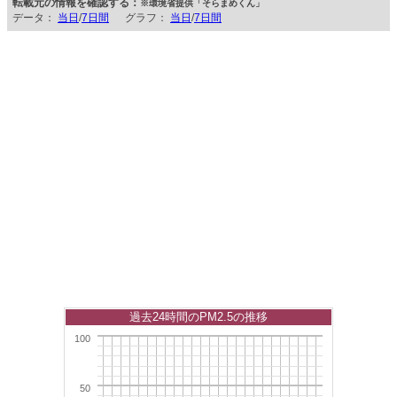
転載元の情報を確認する：
※環境省提供「そらまめくん」
データ：
当日
/
7日間
グラフ：
当日
/
7日間
過去24時間のPM2.5の推移
100
50