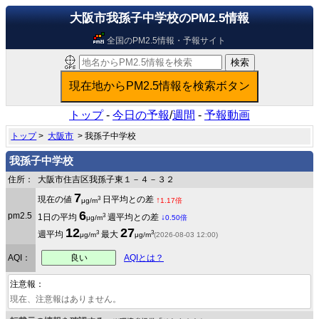
大阪市我孫子中学校のPM2.5情報
全国のPM2.5情報・予報サイト
トップ
-
今日の予報
/
週間
-
予報動画
トップ
>
大阪市
> 我孫子中学校
我孫子中学校
住所：
大阪市住吉区我孫子東１－４－３２
7
3
現在の値
日平均との差
↑
μg/m
1.17倍
6
pm2.5
3
1日の平均
週平均との差
↓
μg/m
0.50倍
12
27
3
3
週平均
最大
μg/m
μg/m
(2026-08-03 12:00)
良い
AQI：
AQIとは？
注意報：
現在、注意報はありません。