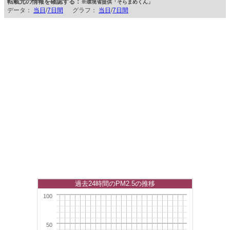
転載元の情報を確認する：
※環境省提供「そらまめくん」
データ：
当日
/
7日間
グラフ：
当日
/
7日間
過去24時間のPM2.5の推移
100
50