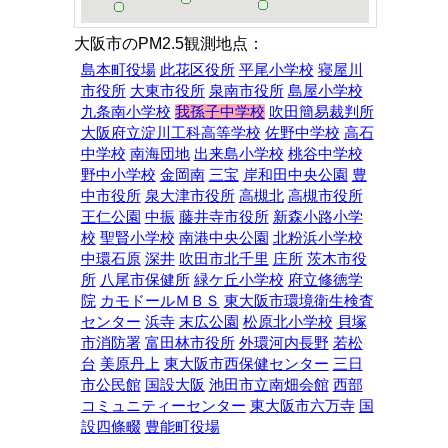
大阪市のPM2.5観測地点：
島本町役場
此花区役所
平尾小学校
寝屋川
市役所
大東市役所
泉南市役所
島屋小学校
九条南小学校
我孫子中学校
吹田簡易裁判所
大阪府立淀川工科高等学校
佐野中学校
高石
中学校
南海団地
出来島小学校
桃谷中学校
野中小学校
金岡南
三宝
岸和田中央公園
豊
中市役所
泉大津市役所
高槻北
高槻市役所
王仁公園
中振
藤井寺市役所
新森小路小学
校
聖賢小学校
南港中央公園
北粉浜小学校
中環石原
深井
吹田市北千里
庄所
茨木市役
所
八尾市保健所
緑ケ丘小学校
府立修徳学
院
カモドールＭＢＳ
東大阪市環境衛生検査
センター
浜寺
末広公園
松原北小学校
貝塚
市消防署
富田林市役所
外環河内長野
若松
台
美原丹上
東大阪市西保健センター
三日
市公民館
国設大阪
池田市立南畑会館
西部
コミュニティーセンター
東大阪市六万寺
国
設四條畷
豊能町役場