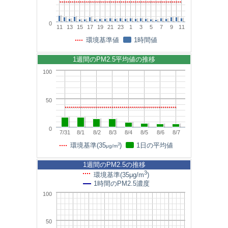
0
11
13
15
17
19
21
23
1
3
5
7
9
11
環境基準値
1時間値
1週間のPM2.5平均値の推移
100
50
0
7/31
8/1
8/2
8/3
8/4
8/5
8/6
8/7
3
環境基準(35
)
1日の平均値
μg/m
1週間のPM2.5の推移
3
環境基準(35μg/m
)
1時間のPM2.5濃度
100
50