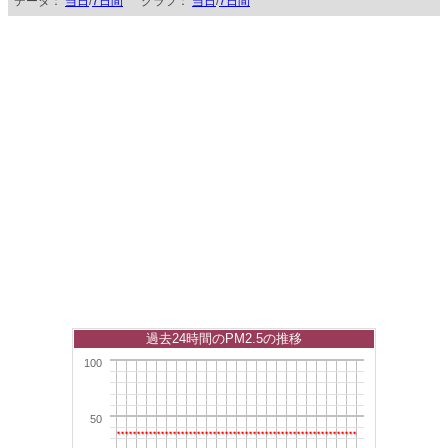
データ：
当日
/
7日間
グラフ：
当日
/
7日間
過去24時間のPM2.5の推移
100
50