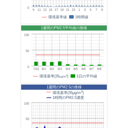
0
9
11
13
15
17
19
21
23
1
3
5
7
9
環境基準値
1時間値
1週間のPM2.5平均値の推移
100
50
0
7/31
8/1
8/2
8/3
8/4
8/5
8/6
8/7
8/8
3
環境基準(35
)
1日の平均値
μg/m
1週間のPM2.5の推移
3
環境基準(35μg/m
)
1時間のPM2.5濃度
100
50