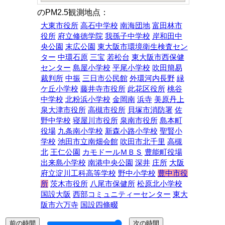
のPM2.5観測地点：
大東市役所
高石中学校
南海団地
富田林市
役所
府立修徳学院
我孫子中学校
岸和田中
央公園
末広公園
東大阪市環境衛生検査セン
ター
中環石原
三宝
若松台
東大阪市西保健
センター
島屋小学校
平尾小学校
吹田簡易
裁判所
中振
三日市公民館
外環河内長野
緑
ケ丘小学校
藤井寺市役所
此花区役所
桃谷
中学校
北粉浜小学校
金岡南
浜寺
美原丹上
泉大津市役所
高槻市役所
貝塚市消防署
佐
野中学校
寝屋川市役所
泉南市役所
島本町
役場
九条南小学校
新森小路小学校
聖賢小
学校
池田市立南畑会館
吹田市北千里
高槻
北
王仁公園
カモドールＭＢＳ
豊能町役場
出来島小学校
南港中央公園
深井
庄所
大阪
府立淀川工科高等学校
野中小学校
豊中市役
所
茨木市役所
八尾市保健所
松原北小学校
国設大阪
西部コミュニティーセンター
東大
阪市六万寺
国設四條畷