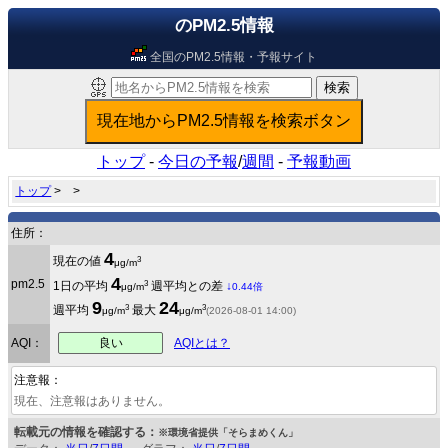
のPM2.5情報
全国のPM2.5情報・予報サイト
トップ
-
今日の予報
/
週間
-
予報動画
トップ
>
>
住所：
4
3
現在の値
μg/m
4
pm2.5
3
1日の平均
週平均との差
↓
μg/m
0.44倍
9
24
3
3
週平均
最大
μg/m
μg/m
(2026-08-01 14:00)
良い
AQI：
AQIとは？
注意報：
現在、注意報はありません。
転載元の情報を確認する：
※環境省提供「そらまめくん」