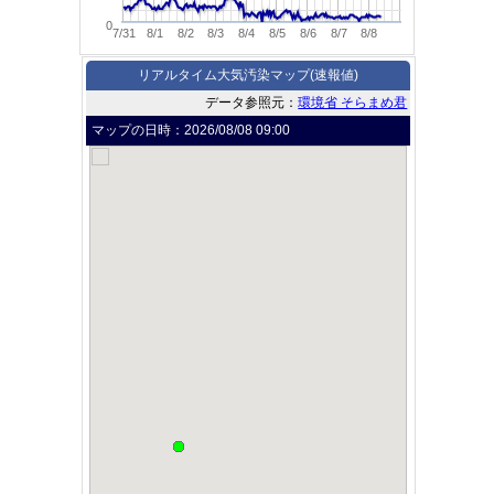
0
7/31
8/1
8/2
8/3
8/4
8/5
8/6
8/7
8/8
リアルタイム大気汚染マップ(速報値)
データ参照元：
環境省 そらまめ君
マップの日時：
2026/08/08 09:00