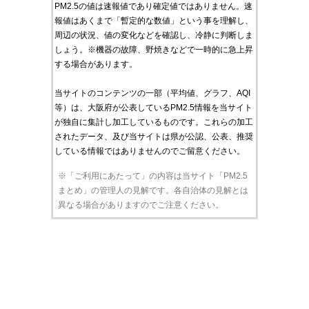
PM2.5の値は速報値であり確定値ではありません。速
報値はあくまで「暫定的な数値」という事を理解し、
周辺の状況、値の変化などを確認し、冷静に判断しま
しょう。※機器の故障、野焼きなどで一時的に急上昇
する場合があります。
当サイトのコンテンツの一部（平均値、グラフ、AQI
等）は、大阪府が公表しているPM2.5情報を当サイト
が独自に集計し加工しているものです。これらの加工
されたデータ、及び当サイトは県が公認、公表、推奨
している情報ではありませんのでご留意ください。
※「ご利用にあたって」の内容は当サイト「PM2.5
まとめ」の管理人の見解です。各自治体の見解とは
異なる場合がありますのでご注意ください。