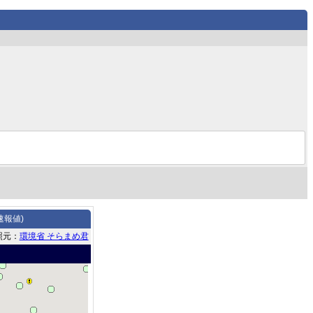
速報値)
照元：
環境省 そらまめ君