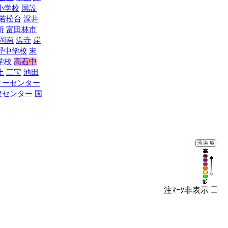
小学校
国設
若松台
深井
所
富田林市
岡南
浜寺
岸
野中学校
末
学校
高石中
上
三宝
池田
ィーセンター
健センター
国
注ﾏｰｸ非表示