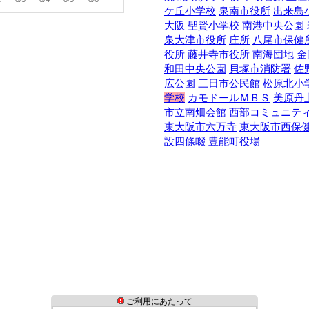
ケ丘小学校
泉南市役所
出来島
大阪
聖賢小学校
南港中央公園
泉大津市役所
庄所
八尾市保健
役所
藤井寺市役所
南海団地
金
和田中央公園
貝塚市消防署
佐
広公園
三日市公民館
松原北小
学校
カモドールＭＢＳ
美原丹
市立南畑会館
西部コミュニテ
東大阪市六万寺
東大阪市西保
設四條畷
豊能町役場
ご利用にあたって