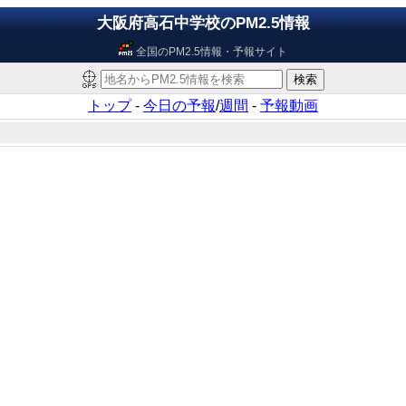
大阪府高石中学校のPM2.5情報
全国のPM2.5情報・予報サイト
トップ
-
今日の予報
/
週間
-
予報動画