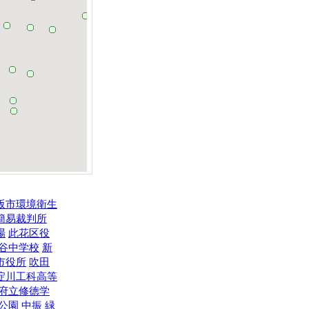
阪市環境衛生
簡易裁判所
場
此花区役
谷中学校
新
市役所
吹田
淀川工科高等
府立修徳学
公園
中振
緑