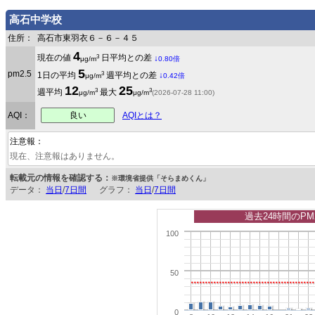
高石中学校
住所：
高石市東羽衣６－６－４５
4
3
現在の値
日平均との差
↓
μg/m
0.80倍
5
pm2.5
3
1日の平均
週平均との差
↓
μg/m
0.42倍
12
25
3
3
週平均
最大
μg/m
μg/m
(2026-07-28 11:00)
良い
AQI：
AQIとは？
注意報：
現在、注意報はありません。
転載元の情報を確認する：
※環境省提供「そらまめくん」
データ：
当日
/
7日間
グラフ：
当日
/
7日間
過去24時間のPM
100
50
0