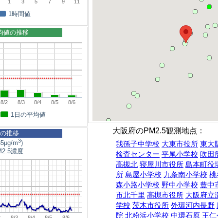
1
3
5
7
9
11
1時間値
平均値の推移
8/2
8/3
8/4
8/5
8/6
1日の平均値
大阪府のPM2.5観測地点：
5の推移
3
5μg/m
)
我孫子中学校
大東市役所
東大
2.5濃度
検査センター
平尾小学校
吹田
高槻北
寝屋川市役所
島本町役
所
島屋小学校
九条南小学校
桃
森小路小学校
野中小学校
豊中
市北千里
高槻市役所
大阪府立
学校
茨木市役所
外環河内長野
院
北粉浜小学校
中環石原
王仁
2
8/3
8/4
8/5
8/6