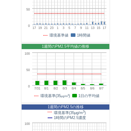
50
0
17
19
21
23
1
3
5
7
9
11
13
15
17
環境基準値
1時間値
1週間のPM2.5平均値の推移
100
50
0
7/31
8/1
8/2
8/3
8/4
8/5
8/6
8/7
3
環境基準(35
)
1日の平均値
μg/m
1週間のPM2.5の推移
3
環境基準(35μg/m
)
1時間のPM2.5濃度
100