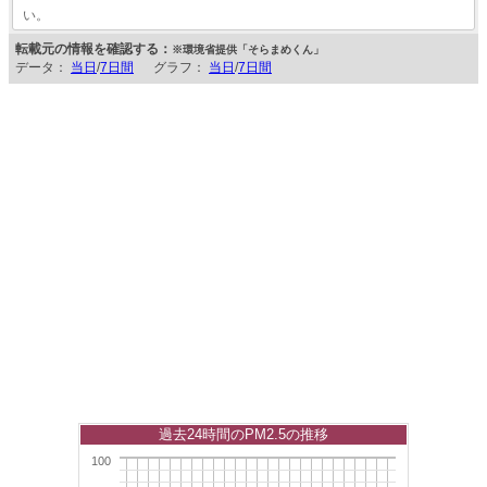
い。
転載元の情報を確認する：
※環境省提供「そらまめくん」
データ：
当日
/
7日間
グラフ：
当日
/
7日間
過去24時間のPM2.5の推移
100