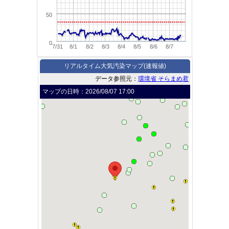
50
0
7/31
8/1
8/2
8/3
8/4
8/5
8/6
8/7
リアルタイム大気汚染マップ(速報値)
データ参照元：
環境省 そらまめ君
マップの日時：
2026/08/07 17:00