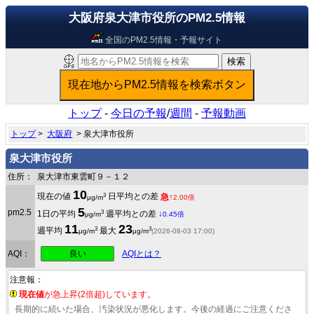
大阪府泉大津市役所のPM2.5情報
全国のPM2.5情報・予報サイト
トップ
-
今日の予報
/
週間
-
予報動画
トップ
>
大阪府
> 泉大津市役所
泉大津市役所
住所：
泉大津市東雲町９－１２
10
3
現在の値
日平均との差
急↑
μg/m
2.00倍
5
pm2.5
3
1日の平均
週平均との差
↓
μg/m
0.45倍
11
23
3
3
週平均
最大
μg/m
μg/m
(2026-08-03 17:00)
良い
AQI：
AQIとは？
注意報：
現在値
が急上昇(2倍超)しています。
長期的に続いた場合、汚染状況が悪化します。今後の経過にご注意くださ