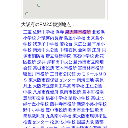
大阪府のPM2.5観測地点：
三宝
佐野中学校
浜寺
泉大津市役所
北粉浜
小学校
外環河内長野
島屋小学校
出来島小
学校
我孫子中学校
若松台
末広公園
平尾小
学校
南港中央公園
中環石原
金岡南
庄所
貝
塚市消防署
府立修徳学院
高石中学校
此花
区役所
深井
岸和田中央公園
池田市立南畑
会館
高槻市役所
茨木市役所
富田林市役所
寝屋川市役所
三日市公民館
カモドールＭＢ
Ｓ
東大阪市西保健センター
南海団地
美原
丹上
大阪府立淀川工科高等学校
王仁公園
中振
八尾市保健所
泉南市役所
島本町役場
豊能町役場
桃谷中学校
聖賢小学校
高槻北
緑ケ丘小学校
藤井寺市役所
新森小路小学校
野中小学校
豊中市役所
吹田市北千里
吹田
簡易裁判所
九条南小学校
東大阪市環境衛生
検査センター
松原北小学校
国設大阪
西部