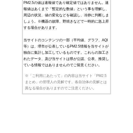
PM2.5の値は速報値であり確定値ではありません。速
報値はあくまで「暫定的な数値」という事を理解し、
周辺の状況、値の変化などを確認し、冷静に判断しま
しょう。※機器の故障、野焼きなどで一時的に急上昇
する場合があります。
当サイトのコンテンツの一部（平均値、グラフ、AQI
等）は、堺市が公表しているPM2.5情報を当サイトが
独自に集計し加工しているものです。これらの加工さ
れたデータ、及び当サイトは県が公認、公表、推奨し
ている情報ではありませんのでご留意ください。
※「ご利用にあたって」の内容は当サイト「PM2.5
まとめ」の管理人の見解です。各自治体の見解とは
異なる場合がありますのでご注意ください。