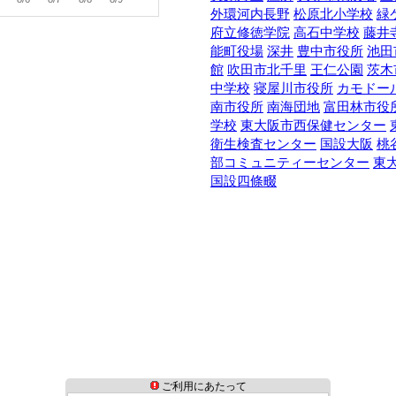
外環河内長野
松原北小学校
緑
府立修徳学院
高石中学校
藤井
能町役場
深井
豊中市役所
池田
館
吹田市北千里
王仁公園
茨木
中学校
寝屋川市役所
カモドー
南市役所
南海団地
富田林市役
学校
東大阪市西保健センター
衛生検査センター
国設大阪
桃
部コミュニティーセンター
東
国設四條畷
ご利用にあたって