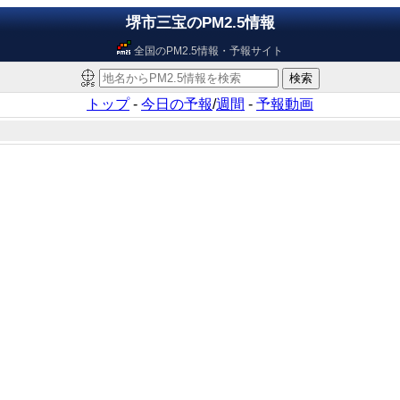
堺市三宝のPM2.5情報
全国のPM2.5情報・予報サイト
トップ
-
今日の予報
/
週間
-
予報動画