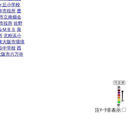
ケ丘小学校
寺市役所
豊
市立南畑会
市役所
佐野
ルＭＢＳ
泉
所
北粉浜小
東大阪市環境
谷中学校
西
大阪市六万寺
注ﾏｰｸ非表示