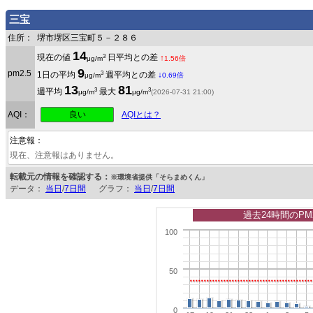
三宝
住所：
堺市堺区三宝町５－２８６
14
3
現在の値
日平均との差
↑
μg/m
1.56倍
9
pm2.5
3
1日の平均
週平均との差
↓
μg/m
0.69倍
13
81
3
3
週平均
最大
μg/m
μg/m
(2026-07-31 21:00)
良い
AQI：
AQIとは？
注意報：
現在、注意報はありません。
転載元の情報を確認する：
※環境省提供「そらまめくん」
データ：
当日
/
7日間
グラフ：
当日
/
7日間
過去24時間のPM
100
50
0