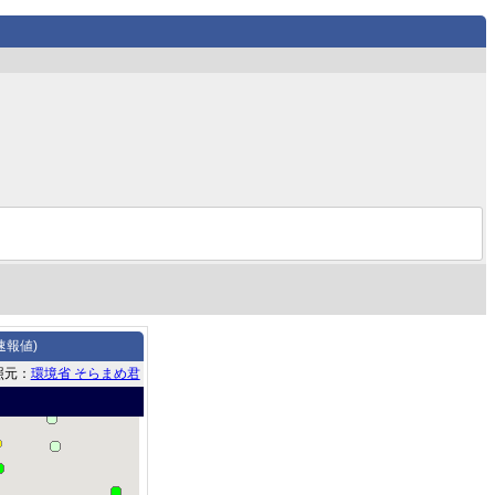
速報値)
照元：
環境省 そらまめ君