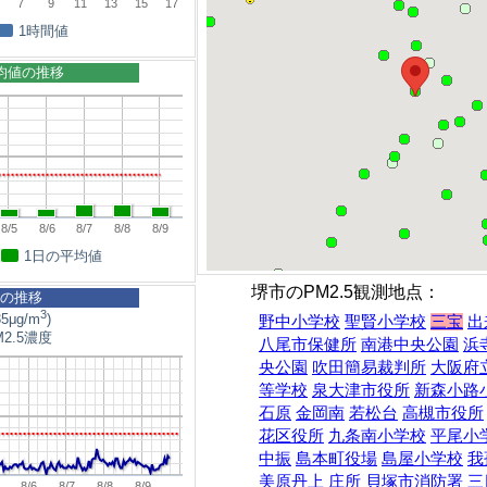
7
9
11
13
15
17
1時間値
平均値の推移
8/5
8/6
8/7
8/8
8/9
1日の平均値
堺市のPM2.5観測地点：
5の推移
3
5μg/m
)
野中小学校
聖賢小学校
三宝
出
2.5濃度
八尾市保健所
南港中央公園
浜
央公園
吹田簡易裁判所
大阪府
等学校
泉大津市役所
新森小路
石原
金岡南
若松台
高槻市役所
花区役所
九条南小学校
平尾小
中振
島本町役場
島屋小学校
我
美原丹上
庄所
貝塚市消防署
三
8/6
8/7
8/8
8/9